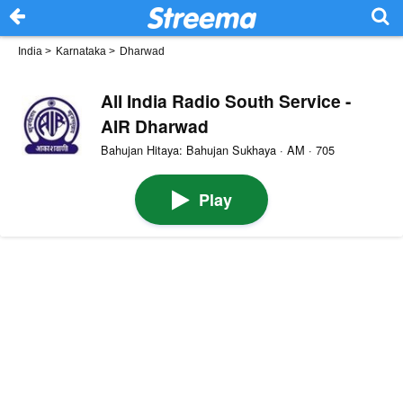
India
>
Karnataka
>
Dharwad
All India Radio South Service -
AIR Dharwad
Bahujan Hitaya: Bahujan Sukhaya · AM · 705
Play