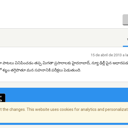
15 de abril de 2013 a 
ినిమా పాటలు వినిపించడం తప్ప మిగతా ప్రసారాలకు హైదరాబాద్, న్యూ ఢిల్లీ పైన ఆధారపడ
శబ్దం తగ్గిపొతూ మన సహనానికి పరీక్షలు పెడుతుంది.
 the changes. This website uses cookies for analytics and personalizati
cidad
/
Copyright Policy
/
AdChoices
© 2026 Stre