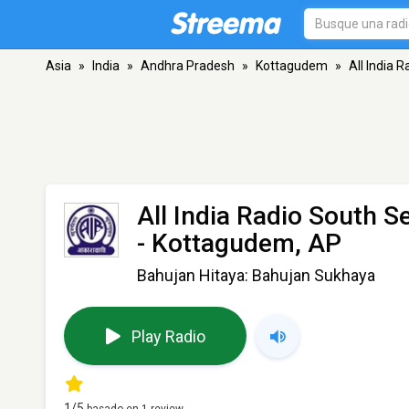
Asia
»
India
»
Andhra Pradesh
»
Kottagudem
»
All India 
All India Radio South 
- Kottagudem, AP
Bahujan Hitaya: Bahujan Sukhaya
Play Radio
1
/5