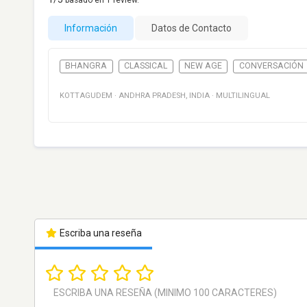
basado en
1
review.
Información
Datos de Contacto
BHANGRA
CLASSICAL
NEW AGE
CONVERSACIÓN
KOTTAGUDEM
·
ANDHRA PRADESH
,
INDIA
·
MULTILINGUAL
Escriba una reseña