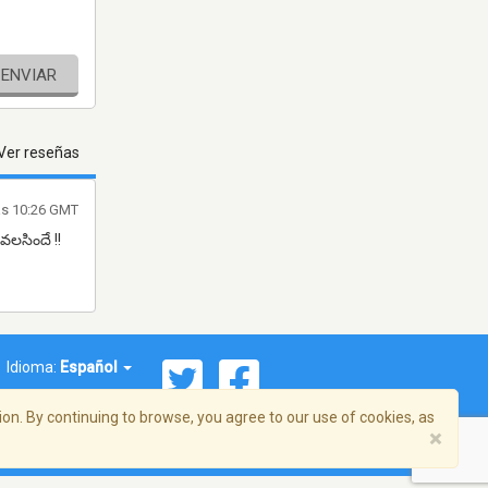
ENVIAR
Ver reseñas
las 10:26 GMT
వలసిందే !!
Idioma:
Español
on. By continuing to browse, you agree to our use of cookies, as
×
ema, Inc. Todos los derechos reservados