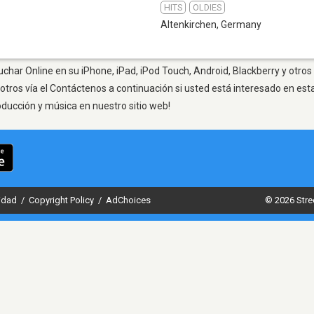
HITS
OLDIES
Altenkirchen
,
Germany
uchar Online en su iPhone, iPad, iPod Touch, Android, Blackberry y otros
otros vía el Contáctenos a continuación si usted está interesado en est
oducción y música en nuestro sitio web!
cidad
/
Copyright Policy
/
AdChoices
© 2026 Stre