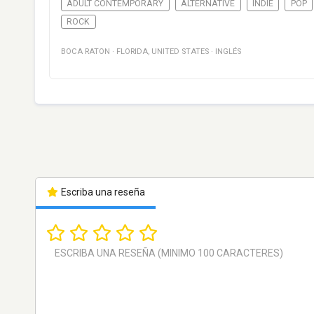
ADULT CONTEMPORARY
ALTERNATIVE
INDIE
POP
ROCK
BOCA RATON
·
FLORIDA
,
UNITED STATES
·
INGLÉS
Escriba una reseña