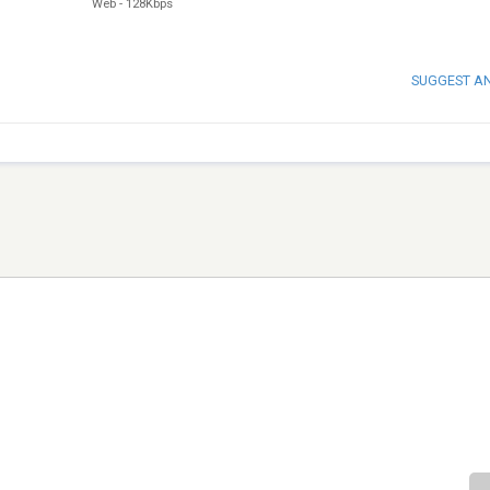
Web
-
128Kbps
SUGGEST A