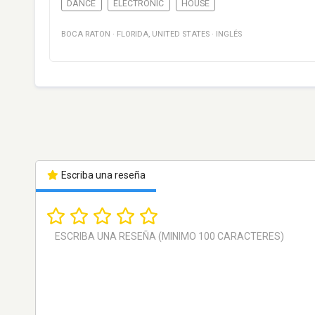
DANCE
ELECTRONIC
HOUSE
BOCA RATON
·
FLORIDA
,
UNITED STATES
·
INGLÉS
Escriba una reseña