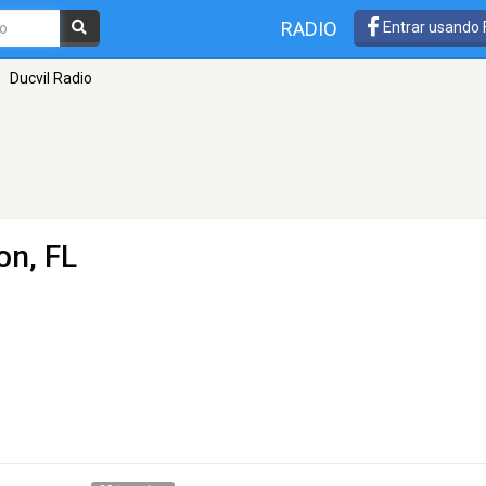
RADIO
Entrar usando
»
Ducvil Radio
on, FL