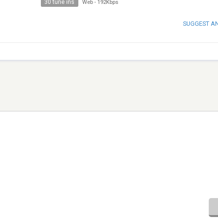
30 tune ins
Web
-
192Kbps
SUGGEST A