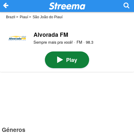
Brazil
>
Piauí
>
São João do Piauí
Alvorada FM
Sempre mais pra você! · FM · 98.3
Play
Géneros