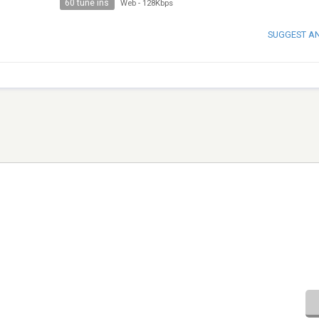
60 tune ins
Web
-
128Kbps
SUGGEST A