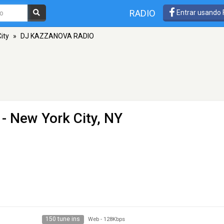
RADIO
Entrar usando
ity
»
DJ KAZZANOVA RADIO
- New York City, NY
150 tune ins
Web
-
128Kbps