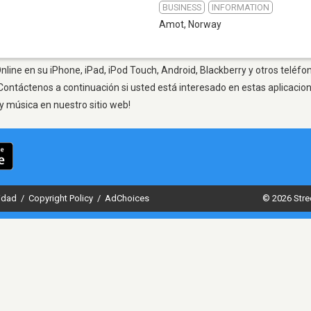
BUSINESS
INFORMATION
Amot
,
Norway
line en su iPhone, iPad, iPod Touch, Android, Blackberry y otros teléfon
Contáctenos a continuación si usted está interesado en estas aplicaci
y música en nuestro sitio web!
cidad
/
Copyright Policy
/
AdChoices
© 2026 Stre