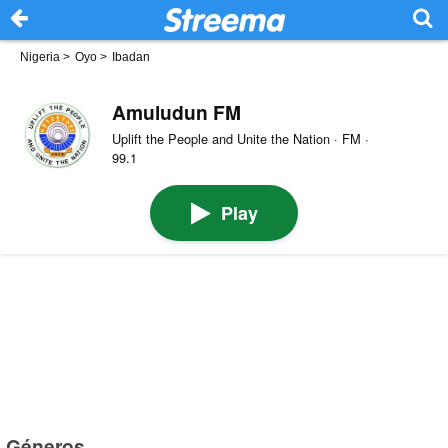
Nigeria
>
Oyo
>
Ibadan
Amuludun FM
Uplift the People and Unite the Nation · FM ·
99.1
Play
Géneros