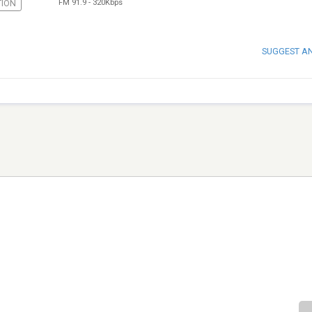
FM 91.9
-
320Kbps
TION
SUGGEST A