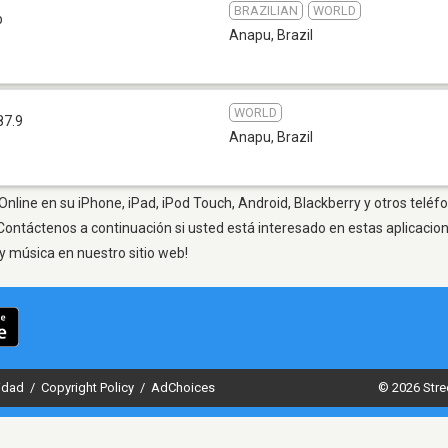
BRAZILIAN
WORLD
b
Anapu
,
Brazil
WORLD
87.9
Anapu
,
Brazil
nline en su iPhone, iPad, iPod Touch, Android, Blackberry y otros teléfo
Contáctenos a continuación si usted está interesado en estas aplicaci
y música en nuestro sitio web!
cidad
/
Copyright Policy
/
AdChoices
© 2026 Stre