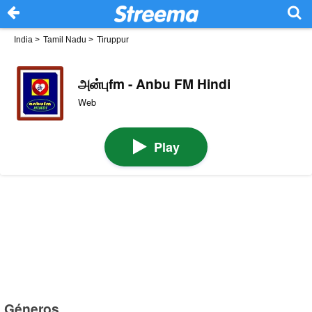
India
>
Tamil Nadu
>
Tiruppur
அன்புfm - Anbu FM Hindi
Web
Play
Géneros