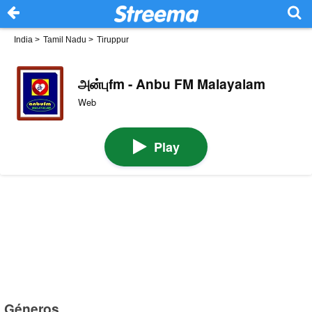
India
>
Tamil Nadu
>
Tiruppur
அன்புfm - Anbu FM Malayalam
Web
Play
Géneros