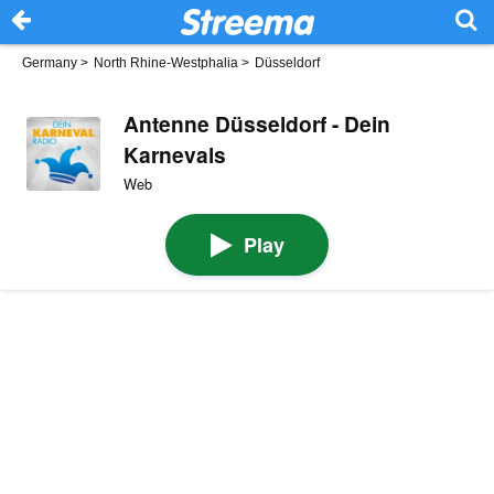
Germany
>
North Rhine-Westphalia
>
Düsseldorf
Antenne Düsseldorf - Dein
Karnevals
Web
Play