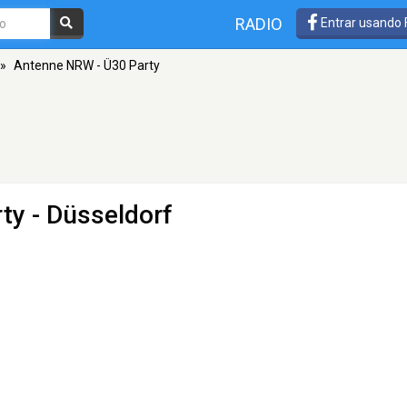
RADIO
Entrar usando
»
Antenne NRW - Ü30 Party
ty
- Düsseldorf