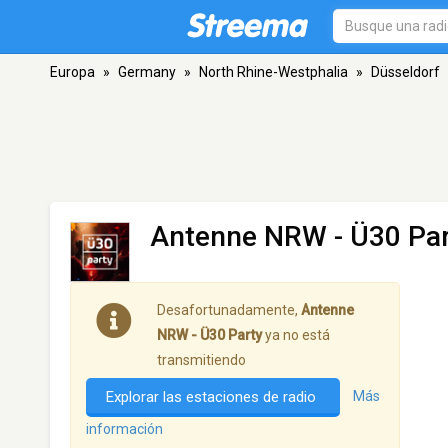
Europa
»
Germany
»
North Rhine-Westphalia
»
Düsseldorf
Antenne NRW - Ü30 Par
Desafortunadamente,
Antenne
NRW - Ü30 Party
ya no está
transmitiendo
Explorar las estaciones de radio
Más
información