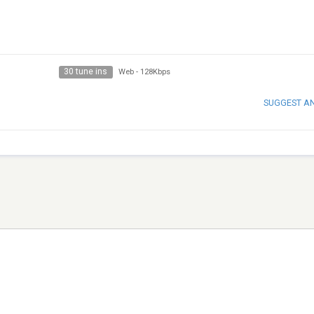
30 tune ins
Web
-
128Kbps
SUGGEST A