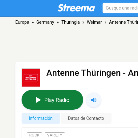
Europa
»
Germany
»
Thuringia
»
Weimar
»
Antenne Thüri
Antenne Thüringen - An
Play Radio
Información
Datos de Contacto
ROCK
VARIETY