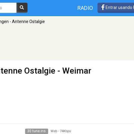
RADIO
Entrar usando
ngen - Antenne Ostalgie
tenne Ostalgie
- Weimar
30 tune ins
Web
-
74Kbps