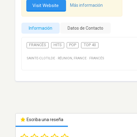
Visit Website
Más información
Información
Datos de Contacto
FRANCÉS
HITS
POP
TOP 40
SAINTE-CLOTILDE
·
RÉUNION
,
FRANCE
·
FRANCÉS
Escriba una reseña