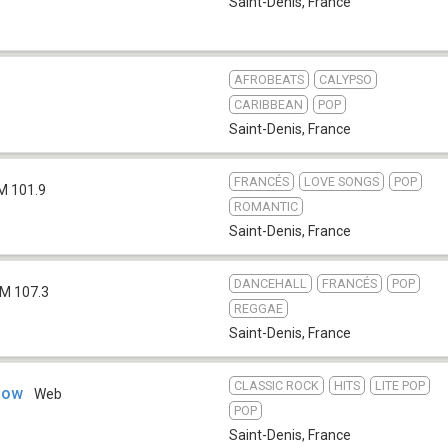
Saint-Denis
,
France
AFROBEATS
CALYPSO
CARIBBEAN
POP
Saint-Denis
,
France
FRANCÉS
LOVE SONGS
POP
M 101.9
ROMANTIC
Saint-Denis
,
France
DANCEHALL
FRANCÉS
POP
M 107.3
REGGAE
Saint-Denis
,
France
CLASSIC ROCK
HITS
LITE POP
low
Web
POP
Saint-Denis
,
France