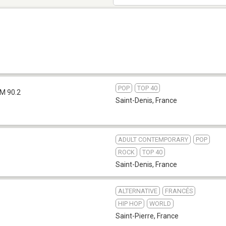
POP
TOP 40
M 90.2
Saint-Denis
,
France
ADULT CONTEMPORARY
POP
ROCK
TOP 40
Saint-Denis
,
France
ALTERNATIVE
FRANCÉS
HIP HOP
WORLD
Saint-Pierre
,
France