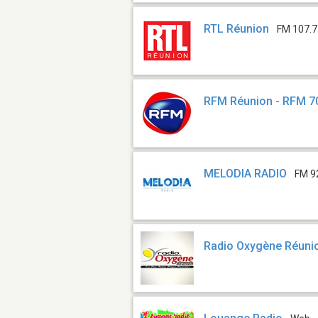
RTL Réunion
FM 107.7
RFM Réunion - RFM 7
MELODIA RADIO
FM 9
Radio Oxygène Réuni