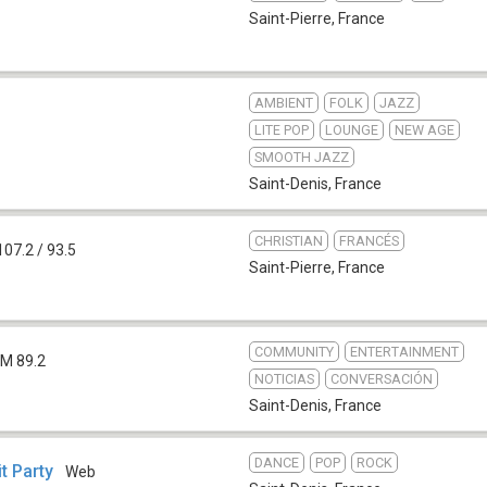
Saint-Pierre
,
France
AMBIENT
FOLK
JAZZ
LITE POP
LOUNGE
NEW AGE
SMOOTH JAZZ
Saint-Denis
,
France
CHRISTIAN
FRANCÉS
107.2 / 93.5
Saint-Pierre
,
France
COMMUNITY
ENTERTAINMENT
FM 89.2
NOTICIAS
CONVERSACIÓN
Saint-Denis
,
France
DANCE
POP
ROCK
t Party
Web