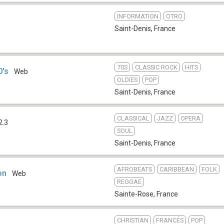
INFORMATION
OTRO
Saint-Denis
,
France
70S
CLASSIC ROCK
HITS
0's
Web
OLDIES
POP
Saint-Denis
,
France
CLASSICAL
JAZZ
OPERA
2.3
SOUL
Saint-Denis
,
France
AFROBEATS
CARIBBEAN
FOLK
on
Web
REGGAE
Sainte-Rose
,
France
CHRISTIAN
FRANCÉS
POP