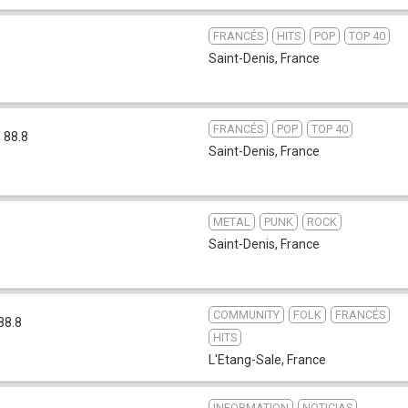
FRANCÉS
HITS
POP
TOP 40
Saint-Denis
,
France
FRANCÉS
POP
TOP 40
 88.8
Saint-Denis
,
France
METAL
PUNK
ROCK
Saint-Denis
,
France
COMMUNITY
FOLK
FRANCÉS
88.8
HITS
L'Etang-Sale
,
France
INFORMATION
NOTICIAS