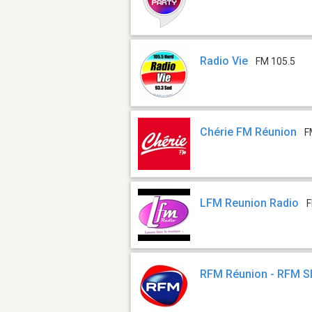
Radio Vie
FM 105.5
Chérie FM Réunion
F
LFM Reunion Radio
F
RFM Réunion - RFM S