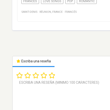
FRANCÉS
LOVE SONGS
POP
ROMANTIC
SAINT-DENIS
·
RÉUNION
,
FRANCE
·
FRANCÉS
Escriba una reseña