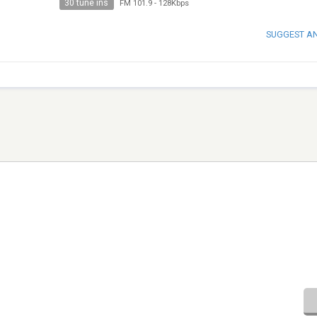
30 tune ins
FM 101.9
-
128Kbps
SUGGEST A