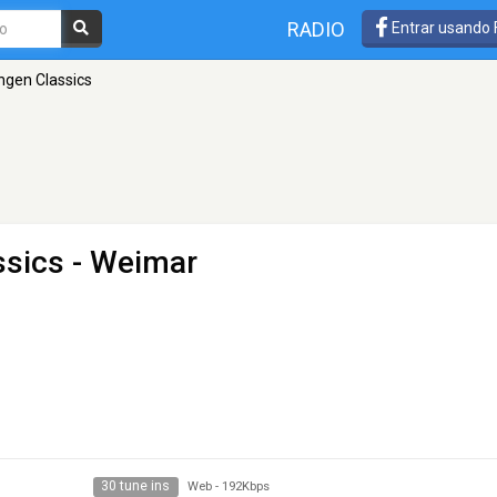
RADIO
Entrar usando
ngen Classics
ssics
- Weimar
30 tune ins
Web
-
192Kbps