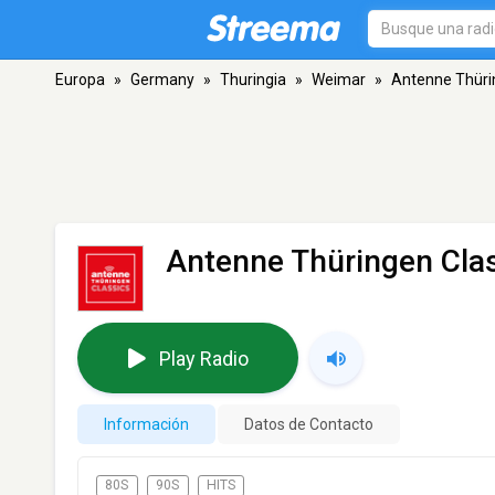
Europa
»
Germany
»
Thuringia
»
Weimar
»
Antenne Thüri
Antenne Thüringen Cla
Play Radio
Información
Datos de Contacto
80S
90S
HITS