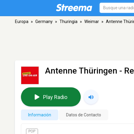
Europa
»
Germany
»
Thuringia
»
Weimar
»
Antenne Thüri
Antenne Thüringen - R
Play Radio
Información
Datos de Contacto
POP