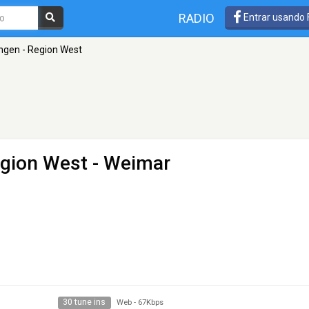
RADIO
Entrar usando
ngen - Region West
egion West
- Weimar
30 tune ins
Web
-
67Kbps