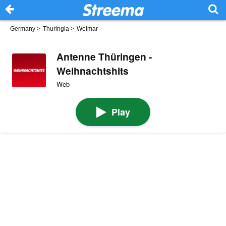
Germany
>
Thuringia
>
Weimar
Antenne Thüringen -
Weihnachtshits
Web
Play