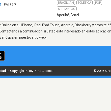
BRAZILIAN
ECLÉTICA
POP
M
FM 87.7
SERTANEJO
Aperibé
,
Brazil
 Online en su iPhone, iPad, iPod Touch, Android, Blackberry y otros telé
Contáctenos a continuación si usted está interesado en estas aplicaci
y música en nuestro sitio web!
cidad
/
Copyright Policy
/
AdChoices
© 2026 Stre