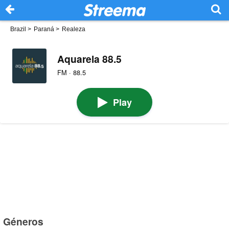
Brazil
>
Paraná
>
Realeza
Aquarela 88.5
FM · 88.5
Play
Géneros