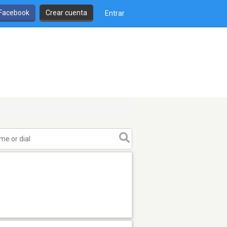
 Facebook
Crear cuenta
Entrar