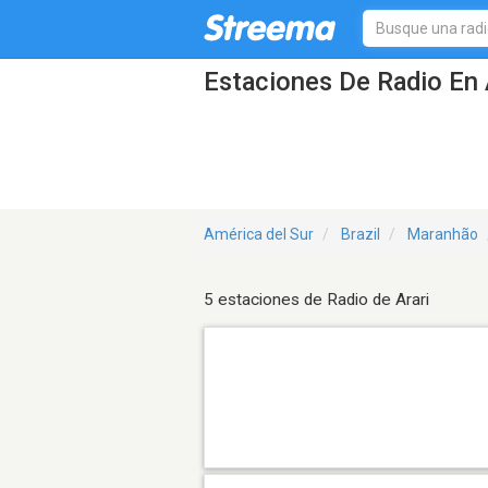
Estaciones De Radio En A
América del Sur
Brazil
Maranhão
5 estaciones de Radio de Arari