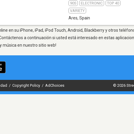
90S
ELECTRONIC
TOP 40
VARIETY
Ares
,
Spain
line en su iPhone, iPad, iPod Touch, Android, Blackberry y otros teléfon
Contáctenos a continuación si usted está interesado en estas aplicaci
y música en nuestro sitio web!
cidad
/
Copyright Policy
/
AdChoices
© 2026 Stre