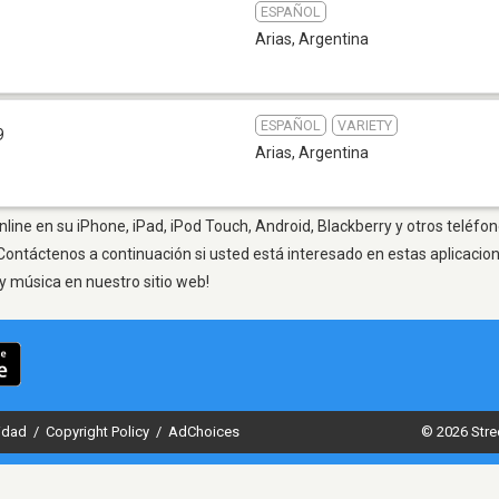
ESPAÑOL
Arias
,
Argentina
ESPAÑOL
VARIETY
9
Arias
,
Argentina
line en su iPhone, iPad, iPod Touch, Android, Blackberry y otros teléfon
Contáctenos a continuación si usted está interesado en estas aplicaci
y música en nuestro sitio web!
cidad
/
Copyright Policy
/
AdChoices
© 2026 Stre