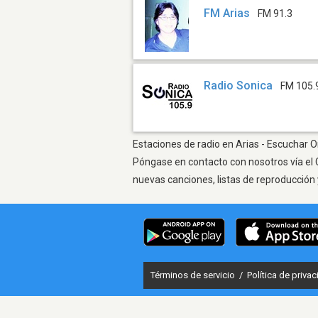
FM Arias
FM 91.3
Radio Sonica
FM 105.
Estaciones de radio en Arias - Escuchar On
Póngase en contacto con nosotros vía el 
nuevas canciones, listas de reproducción 
Términos de servicio
/
Política de priva