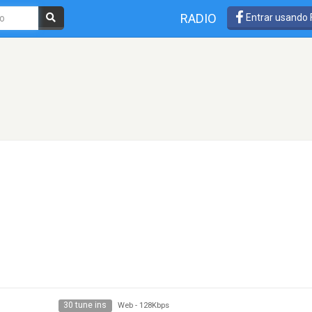
RADIO
Entrar usando
30 tune ins
Web
-
128Kbps