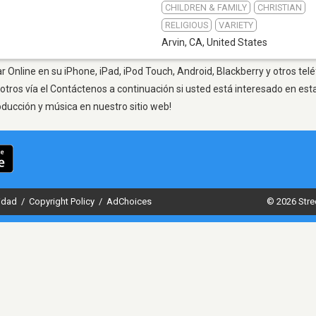
CHILDREN & FAMILY
CHRISTIAN
RELIGIOUS
VARIETY
Arvin, CA
,
United States
r Online en su iPhone, iPad, iPod Touch, Android, Blackberry y otros tel
otros vía el Contáctenos a continuación si usted está interesado en est
oducción y música en nuestro sitio web!
cidad
/
Copyright Policy
/
AdChoices
© 2026 Stre