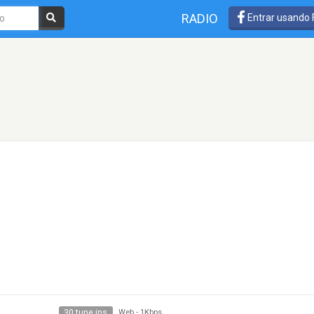
RADIO
Entrar usando
30 tune ins
Web
-
1Kbps