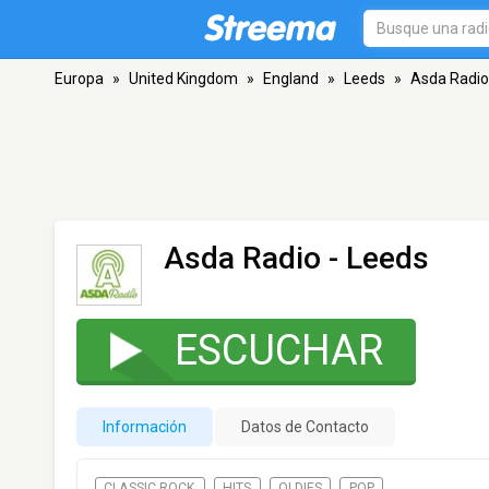
Europa
»
United Kingdom
»
England
»
Leeds
»
Asda Radio
Asda Radio
- Leeds
ESCUCHAR
Información
Datos de Contacto
CLASSIC ROCK
HITS
OLDIES
POP