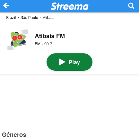
Brazil
>
São Paulo
>
Atibaia
Atibaia FM
FM · 90.7
Play
Géneros