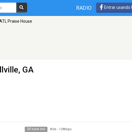
RADIO
Entrar usando
ATL Praise House
lville, GA
30 tune ins
Web
-
128Kbps