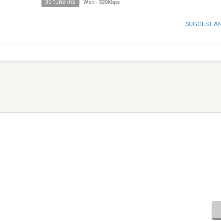
30 tune ins
Web
-
320Kbps
SUGGEST A