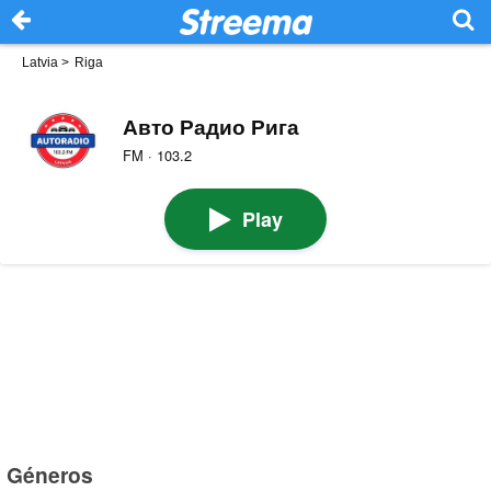
Latvia
>
Riga
Авто Радио Рига
FM · 103.2
Play
Géneros