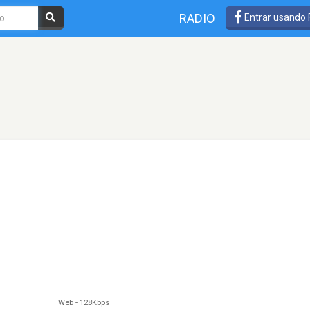
RADIO
Entrar usando
Web
-
128Kbps