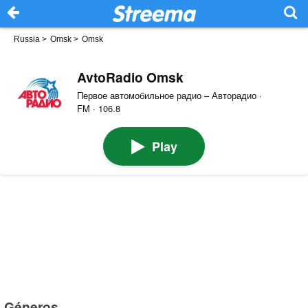
Russia
>
Omsk
>
Omsk
AvtoRadio Omsk
Первое автомобильное радио – Авторадио ·
FM · 106.8
Play
Géneros