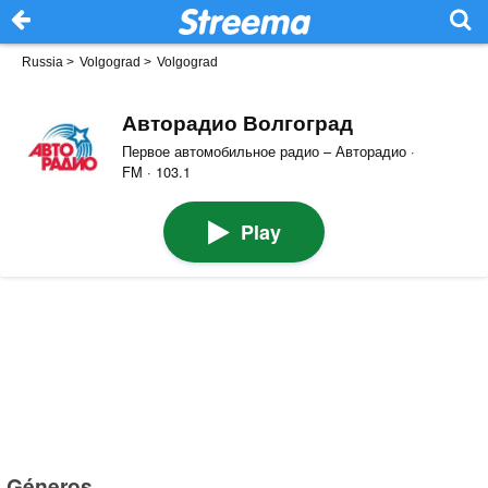
Russia
>
Volgograd
>
Volgograd
Авторадио Волгоград
Первое автомобильное радио – Авторадио ·
FM · 103.1
Play
Géneros