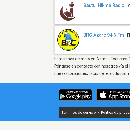
Sautul Hikma Radio
BRC Azare 94.6 Fm
F
Estaciones de radio en Azare - Escuchar O
Póngase en contacto con nosotros vía el 
nuevas canciones, listas de reproducción 
Términos de servicio
/
Política de priva