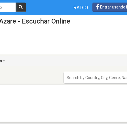
RADIO
Entrar usando
Azare - Escuchar Online
are