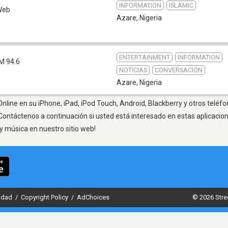
INFORMATION
ISLAMIC
Web
Azare
,
Nigeria
ENTERTAINMENT
INFORMATION
M 94.6
NOTICIAS
CONVERSACIÓN
Azare
,
Nigeria
nline en su iPhone, iPad, iPod Touch, Android, Blackberry y otros teléfo
Contáctenos a continuación si usted está interesado en estas aplicaci
y música en nuestro sitio web!
cidad
/
Copyright Policy
/
AdChoices
© 2026 Stre