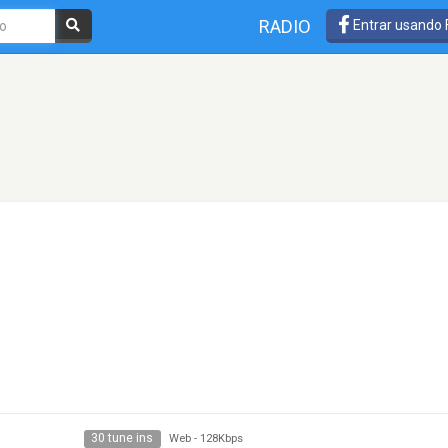
RADIO
Entrar usando
30 tune ins
Web
-
128Kbps