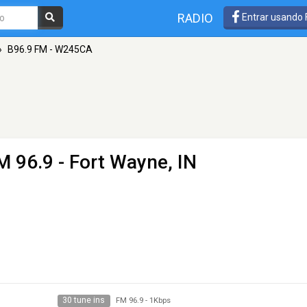
RADIO
Entrar usando
»
B96.9 FM - W245CA
M 96.9 - Fort Wayne, IN
30 tune ins
FM 96.9
-
1Kbps