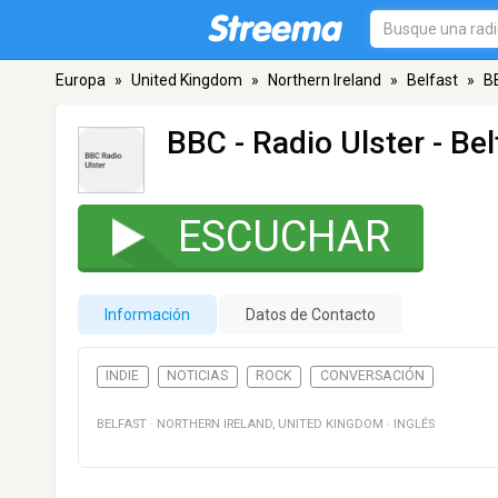
Europa
»
United Kingdom
»
Northern Ireland
»
Belfast
»
BB
BBC - Radio Ulster
- Bel
ESCUCHAR
Información
Datos de Contacto
INDIE
NOTICIAS
ROCK
CONVERSACIÓN
BELFAST
·
NORTHERN IRELAND
,
UNITED KINGDOM
·
INGLÉS