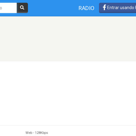
RADIO
Entrar usando
Web
-
128Kbps