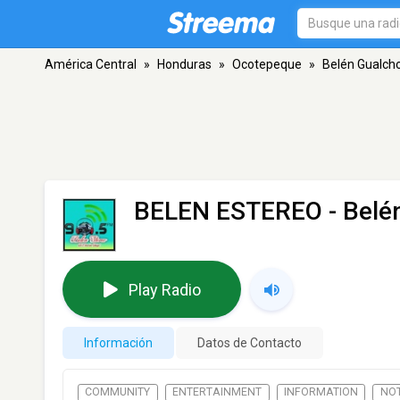
América Central
»
Honduras
»
Ocotepeque
»
Belén Gualch
BELEN ESTEREO
- Belé
Play Radio
Información
Datos de Contacto
COMMUNITY
ENTERTAINMENT
INFORMATION
NOT