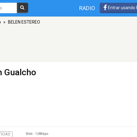
RADIO
Entrar usando
o
»
BELEN ESTEREO
n Gualcho
Web
-
128Kbps
ICIAS