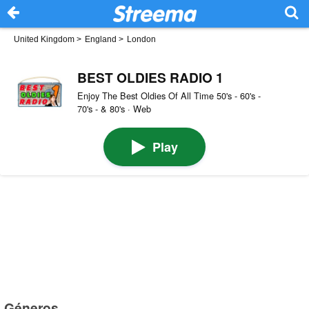
United Kingdom
>
England
>
London
BEST OLDIES RADIO 1
Enjoy The Best Oldies Of All Time 50's - 60's -
70's - & 80's · Web
Play
Géneros