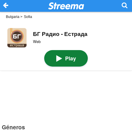
Bulgaria
>
Sofia
БГ Радио - Естрада
Web
Play
Géneros