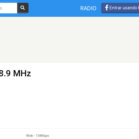
RADIO
Entrar usando
8.9 MHz
Web
-
134Kbps