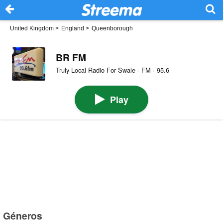
United Kingdom
>
England
>
Queenborough
BR FM
Truly Local Radio For Swale · FM · 95.6
Play
Géneros