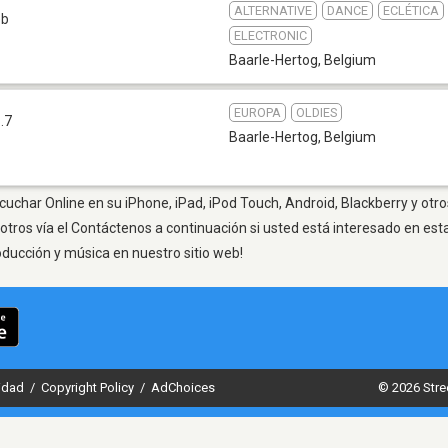
ALTERNATIVE
DANCE
ECLÉTICA
eb
ELECTRONIC
Baarle-Hertog
,
Belgium
EUROPA
OLDIES
.7
Baarle-Hertog
,
Belgium
cuchar Online en su iPhone, iPad, iPod Touch, Android, Blackberry y otr
otros vía el Contáctenos a continuación si usted está interesado en est
oducción y música en nuestro sitio web!
cidad
/
Copyright Policy
/
AdChoices
© 2026 Stre