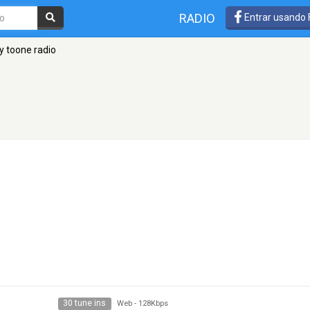
RADIO
Entrar usando
y toone radio
30 tune ins
Web
-
128Kbps